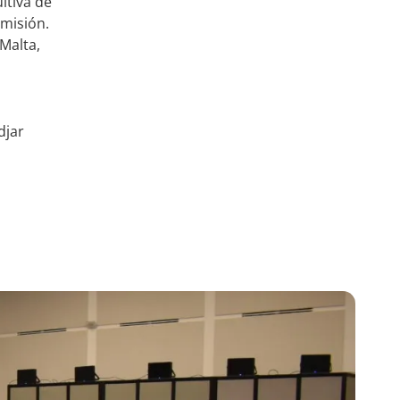
ltiva de
omisión.
Malta,
djar