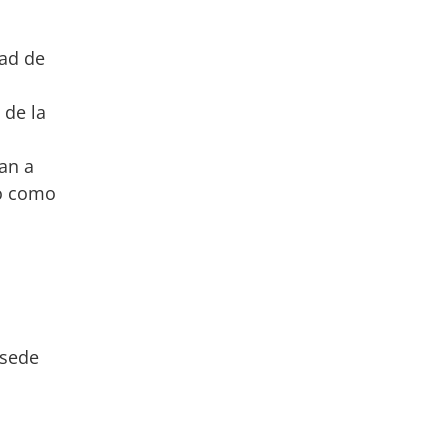
tad de
 de la
an a
to como
 sede