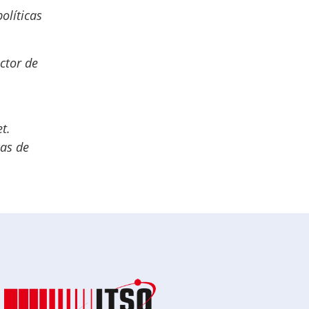
políticas
ctor de
t.
cas de