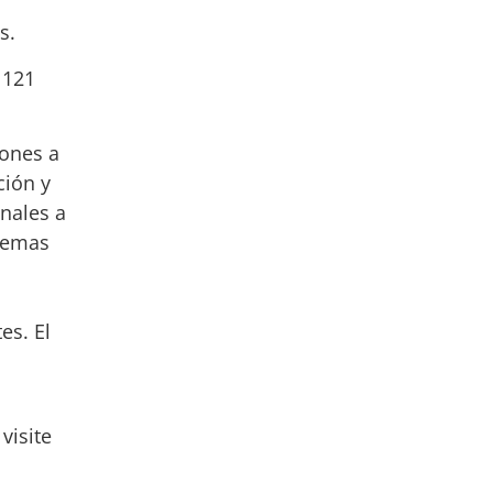
s.
 121
iones a
ción y
onales a
 temas
es. El
visite