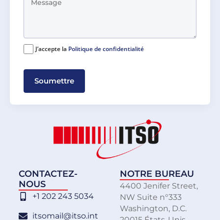
J’accepte la
Politique de confidentialité
Soumettre
CONTACTEZ-
NOTRE BUREAU
NOUS
4400 Jenifer Street,
+1 202 243 5034
NW Suite n°333
Washington, D.C.
itsomail@itso.int
20015 États-Unis