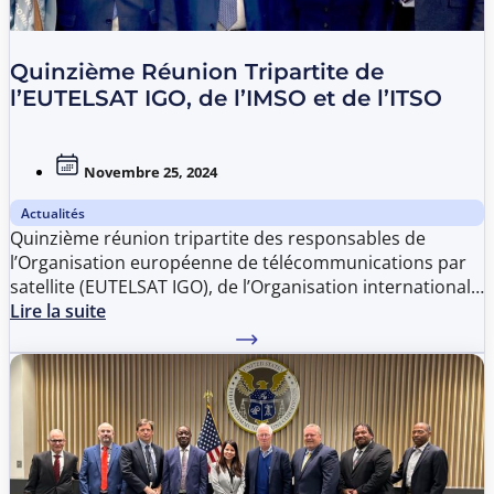
Quinzième Réunion Tripartite de
l’EUTELSAT IGO, de l’IMSO et de l’ITSO
Novembre 25, 2024
Actualités
Quinzième réunion tripartite des responsables de
l’Organisation européenne de télécommunications par
satellite (EUTELSAT IGO), de l’Organisation internationale
de télécommunications mobiles par satellite (IMSO) et de
Lire la suite
l’Organisation internationale des télécommunications
par satellite (ITSO) s’est tenue le 25 novembre 2024 au
siège de l’ITSO à Washington D.C. Accueillie par le
Directeur général de l’ITSO, M. Patrick Masambu, la
réunion a réuni M. Piotr Dmochowski-Lipski, Secrétaire
exécutif de l’EUTELSAT IGO, M. Laurent Parenté,
Directeur général de l’IMSO, ainsi que la nouvelle