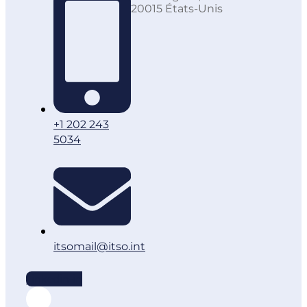
20015 États-Unis
+1 202 243
5034
itsomail@itso.int
Linkedin-in