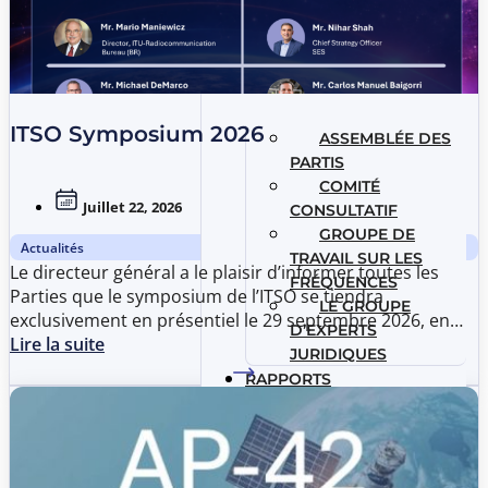
ITSO Symposium 2026
ASSEMBLÉE DES
PARTIS
COMITÉ
Juillet 22, 2026
CONSULTATIF
GROUPE DE
Actualités
TRAVAIL SUR LES
Le directeur général a le plaisir d’informer toutes les
FRÉQUENCES
Parties que le symposium de l’ITSO se tiendra
LE GROUPE
exclusivement en présentiel le 29 septembre 2026, en
D’EXPERTS
marge de la quarante-deuxième réunion de l’Assemblée
Lire la suite
JURIDIQUES
des Parties (AP-42). Intitulé « Les avancées satellitaires
RAPPORTS
au service de la connectivité – Une perspective de l’ITSO
», le symposium se tiendra de 14 h à 17 h à l’American
University Washington College of Law (AUWCL).