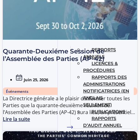
REPPORTS
Quarante-Deuxiéme Session de
ANNUELS
l’Assemblée des Parties (AP-42)
LICENCES &
PROCÉDURES
RAPPORTS DES
Juin 25, 2026
ADMINISTRATIONS
NOTIFICATRICES (EN
Événements
ANGLAIS
La Directrice générale a le plaisir d’informer toutes les
SEULEMENT)
Parties que la quarante-deuxième réunion de
PUBLICATIONS
l’Assemblée des Parties (AP-42) aura lieu, en présentiel
RAPPORTS
uniquement, du 30 Septembre au 2 Octobre 2026.
Lire la suite
D’AUDIT ANNUEL
ALLIANCES