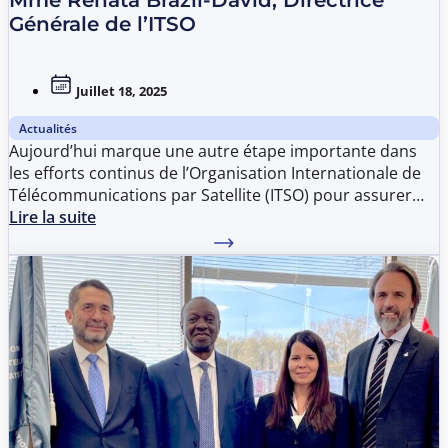
Mme Renata Brazil-David, Directrice
Générale de l’ITSO
Juillet 18, 2025
Actualités
Aujourd’hui marque une autre étape importante dans
les efforts continus de l’Organisation Internationale de
Télécommunications par Satellite (ITSO) pour assurer
que tous les pays du monde aient un accès non-
Lire la suite
discriminatoire à des services avancés de
télécommunications par satellite sur une base globale et
ainsi faire progresser le programme mondial de
développement des TIC, avec la Mme Renata Brazil-David
assumant le poste de Directrice Générale de l’ITSO,
débutant un mandat initial de quatre ans s’étendant
jusqu’en juillet 2029.