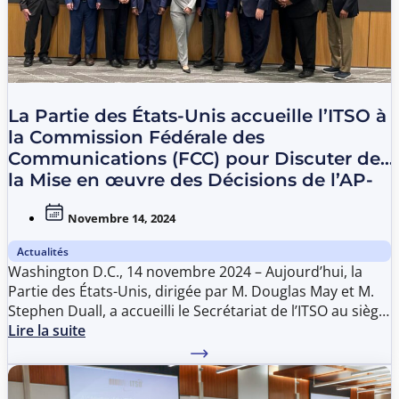
Directrice générale élue de l’ITSO, Dre Renata Brazil-
David, dont le mandat débute en juillet 2025.
La Partie des États-Unis accueille l’ITSO à
la Commission Fédérale des
Communications (FCC) pour Discuter de
la Mise en œuvre des Décisions de l’AP-
41.
Novembre 14, 2024
Actualités
Washington D.C., 14 novembre 2024 – Aujourd’hui, la
Partie des États-Unis, dirigée par M. Douglas May et M.
Stephen Duall, a accueilli le Secrétariat de l’ITSO au siège
de la Federal Communications Commission afin d’ouvrir
Lire la suite
les discussions sur la mise en œuvre des décisions de
l’AP-41.