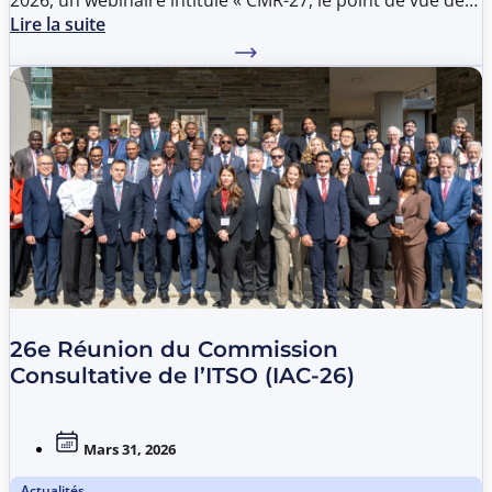
2026, un webinaire intitulé « CMR-27, le point de vue de
SES et le patrimoine commun des Parties ».
Lire la suite
26e Réunion du Commission
Consultative de l’ITSO (IAC-26)
Mars 31, 2026
Actualités