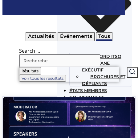
Actualités
Événements
Tous
Search ...
ACCORD ITSO
ORGANE
EXÉCUTIF
Résultats
BROCHURES ET
Voir tous les résultats
DÉPLIANTS
ÉTATS MEMBRES
GOUVERNANCE